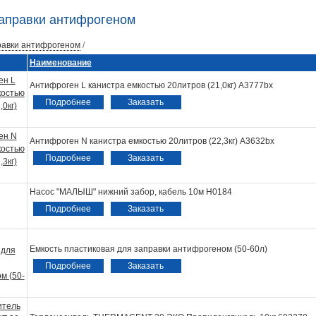
аправки антифрогеном
равки антифрогеном
/
Наименование
Антифроген L канистра емкостью 20литров (21,0кг) A3777bx
Подробнее
Заказать
Антифроген N канистра емкостью 20литров (22,3кг) А3632bx
Подробнее
Заказать
Насос "МАЛЫШ" нижний забор, кабель 10м Н0184
Подробнее
Заказать
Емкость пластиковая для заправки антифрогеном (50-60л)
Подробнее
Заказать