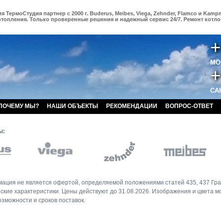
 ТермоСтудия партнер с 2000 г. Buderus, Meibes, Viega, Zehnder, Flamco и Kamp
отопления. Только проверенные решения и надежный сервис 24/7. Ремонт котлов
+
МО
+
САН
ПОЧЕМУ МЫ?
НАШИ ОБЪЕКТЫ
РЕКОМЕНДАЦИИ
ВОПРОС-ОТВЕТ
ы:
ация не является офертой, определяемой положениями статей 435, 437 Гра
ские характеристики. Цены действуют до 31.08.2026. Изображения и цвета мо
зможности и сроков поставок.