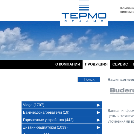
Компания
систем 
О КОМПАНИИ
ПРОДУКЦИЯ
СЕРВИС
Наши партнер
Viega (1707)
Данная информ
Баки-водонагреватели (19)
цены и техниче
Горелочные устройства (442)
уточнениями во
Дизайн-радиаторы (1039)