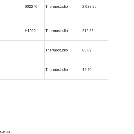
602270
Thermostudio
2 088.25
Н1012
Thermostudio
212.88
Thermostudio
85.69
Thermostudio
42.40
ансии