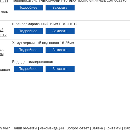
Теплоноситель THERMAGENT-30 ЭКО Пропиленгликоль 10кг 602270
Подробнее
Заказать
Шланг армированный 19мм ПВХ Н1012
Подробнее
Заказать
Хомут червячный под шланг 18-25мм
Подробнее
Заказать
Вода дистиллированная
Подробнее
Заказать
у мы?
Наши объекты
Рекомендации
Вопрос-ответ
Заявка
Контакты
Вак