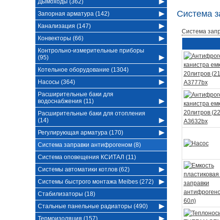
Дымоходы (362)
Система з
Запорная арматура (142)
Канализация (147)
Система зап
Конвекторы (66)
Контрольно-измерительные приборы
(95)
Котельное оборудование (1304)
Насосы (364)
Расширительные баки для
водоснабжения (11)
Расширительные баки для отопления
(14)
Регулирующая арматура (170)
Система заправки антифрогеном (8)
Система оповещения КСИТАЛ (11)
Системы автоматики котлов (62)
Системы быстрого монтажа Meibes (272)
Стабилизаторы (18)
Стальные панельные радиаторы (490)
Термоизоляция (157)