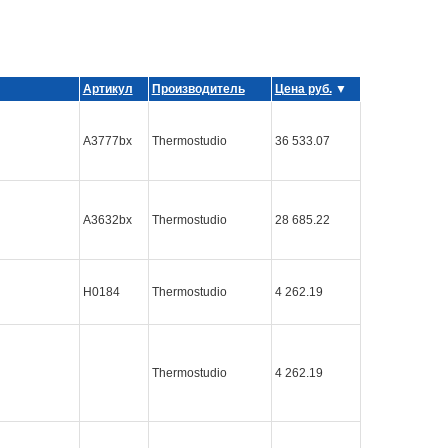
Артикул
Производитель
Цена руб.
▼
A3777bx
Thermostudio
36 533.07
А3632bx
Thermostudio
28 685.22
Н0184
Thermostudio
4 262.19
Thermostudio
4 262.19