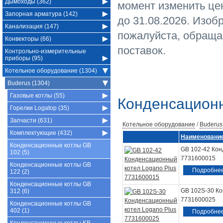
Дымоходы (362)
момент изменить це
Запорная арматура (142)
до 31.08.2026. Изоб
Канализация (147)
пожалуйста, обраща
Конвекторы (66)
поставок.
Контрольно-измерительные
приборы (95)
Котельное оборудование (1304)
Buderus (1304)
Газовые котлы (55)
Конденсацион
Горелки Logatop (35)
Запчасти (631)
Котельное оборудование
/
Buderus
Комплектующие (432)
Наименовани
Конденсационные котлы GB
GB 102-42 Кон
102 (5)
7731600015
Конденсационные котлы GB
Подробне
122 (2)
Конденсационные котлы GB
GB 102S-30 Ко
312 (6)
7731600025
Конденсационные котлы GB
402 (1)
Подробне