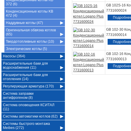
Конденсационные котлы KB
372 (6)
GB 102S-16 Ко
7731600024
Конденсационные котлы KB
472 (4)
Подробне
Наддувные котлы (47)
GB 102-30 Кон
Оригинальная обвязка котлов
(65)
7731600014
Твердотопливные котлы (10)
Подробне
Электрические котлы (5)
GB 102-16 Кон
Насосы (364)
7731600013
Расширительные баки для
Подробне
водоснабжения (11)
Расширительные баки для
отопления (14)
Регулирующая арматура (170)
Система заправки
антифрогеном (8)
Система оповещения КСИТАЛ
(11)
Системы автоматики котлов (62)
Системы быстрого монтажа
Meibes (272)