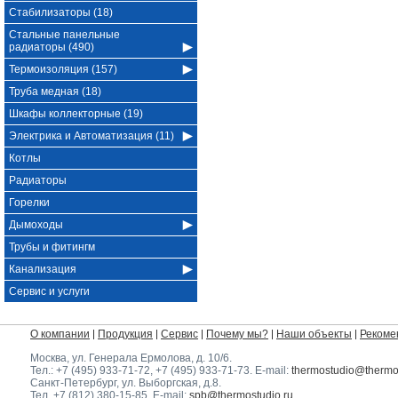
Стабилизаторы (18)
Стальные панельные
радиаторы (490)
Термоизоляция (157)
Труба медная (18)
Шкафы коллекторные (19)
Электрика и Автоматизация (11)
Котлы
Радиаторы
Горелки
Дымоходы
Трубы и фитингм
Канализация
Сервис и услуги
О компании
Продукция
Сервис
Почему мы?
Наши объекты
Рекоме
Москва, ул. Генерала Ермолова, д. 10/6
.
Тел.:
+7 (495) 933-71-72
,
+7 (495) 933-71-73
. E-mail:
thermostudio@thermos
Санкт-Петербург, ул. Выборгская, д.8.
Тел.
+7 (812) 380-15-85
.E-mail:
spb@thermostudio.ru