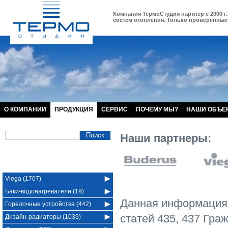
Компания ТермоСтудия партнер с 2000 г.
систем отопления. Только проверенные 
О КОМПАНИИ
ПРОДУКЦИЯ
СЕРВИС
ПОЧЕМУ МЫ?
НАШИ ОБЪЕ
Наши партнеры:
Viega (1707)
Баки-водонагреватели (19)
Данная информация 
Горелочные устройства (442)
статей 435, 437 Гра
Дизайн-радиаторы (1039)