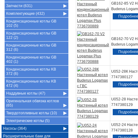
GB162-85 V2 Н
Запчасти (631)
Buderus Logam
Комплектующие (432)
Подробне
Конденсационные котлы GB
102 (5)
Конденсационные котлы GB
122 (2)
GB162-70 V2 Н
Buderus Logam
Конденсационные котлы GB
312 (6)
Подробне
Конденсационные котлы GB
402 (1)
Конденсационные котлы KB
U052-28К Наст
372 (6)
7747380127
Конденсационные котлы KB
Подробне
472 (4)
Наддувные котлы (47)
U052-28 Насте
Оригинальная обвязка котлов
7747380129
(65)
Подробне
Твердотопливные котлы (10)
Электрические котлы (5)
U052-24 Насте
Насосы (364)
7747380128
Расширительные баки для
Подробне