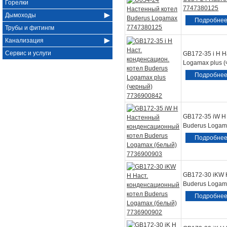
Горелки
7747380125
Дымоходы
Подробне
Трубы и фитингм
Канализация
Сервис и услуги
GB172-35 i H Н
Logamax plus 
Подробне
GB172-35 iW H
Buderus Logam
Подробне
GB172-30 iKW 
Buderus Logam
Подробне