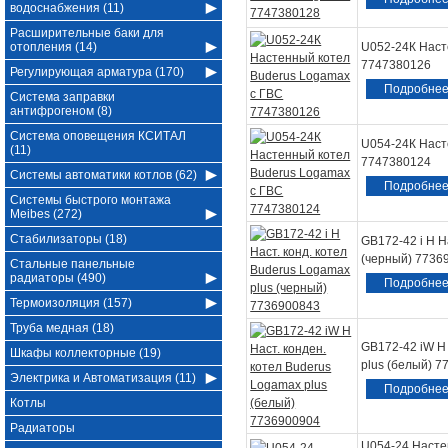
водоснабжения (11)
Расширительные баки для
отопления (14)
U052-24К Наст
7747380126
Регулирующая арматура (170)
Подробне
Система заправки
антифрогеном (8)
Система оповещения КСИТАЛ
U054-24К Наст
(11)
7747380124
Системы автоматики котлов (62)
Подробне
Системы быстрого монтажа
Meibes (272)
Стабилизаторы (18)
GB172-42 i H Н
(черный) 7736
Стальные панельные
радиаторы (490)
Подробне
Термоизоляция (157)
Труба медная (18)
GB172-42 iW H 
Шкафы коллекторные (19)
plus (белый) 
Электрика и Автоматизация (11)
Подробне
Котлы
Радиаторы
U054-24 Насте