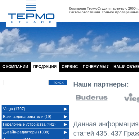
Компания ТермоСтудия партнер с 2000 г.
систем отопления. Только проверенные 
О КОМПАНИИ
ПРОДУКЦИЯ
СЕРВИС
ПОЧЕМУ МЫ?
НАШИ ОБЪЕ
Наши партнеры:
Viega (1707)
Баки-водонагреватели (19)
Данная информация 
Горелочные устройства (442)
статей 435, 437 Гра
Дизайн-радиаторы (1039)