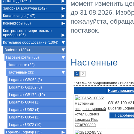
Дымоходы (362)
момент изменить це
Запорная арматура (142)
до 31.08.2026. Изоб
Канализация (147)
пожалуйста, обраща
Конвекторы (66)
поставок.
Контрольно-измерительные
приборы (95)
Котельное оборудование (1304)
Buderus (1304)
Газовые котлы (55)
Настенные
Напольные (22)
Настенные (33)
1
2
Logamax GB062 (3)
Котельное оборудование
/
Buderus
Logamax GB162 (3)
Наименовани
Logamax GB172i (10)
Logamax U044 (1)
GB162-100 V2 
Buderus Logam
Logamax U052 (4)
Подробне
Logamax U054 (2)
Logamax U072 (10)
Горелки Logatop (35)