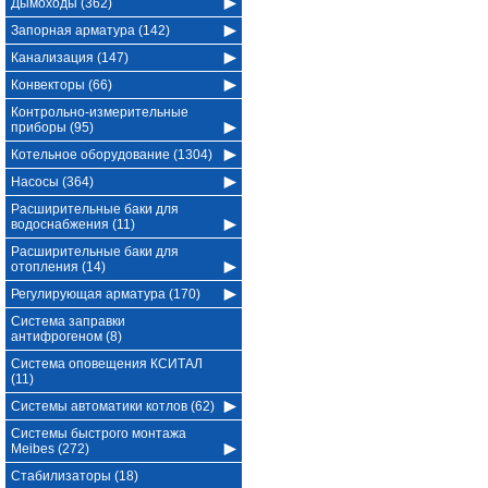
Дымоходы (362)
Запорная арматура (142)
Канализация (147)
Конвекторы (66)
Контрольно-измерительные
приборы (95)
Котельное оборудование (1304)
Насосы (364)
Расширительные баки для
водоснабжения (11)
Расширительные баки для
отопления (14)
Регулирующая арматура (170)
Система заправки
антифрогеном (8)
Система оповещения КСИТАЛ
(11)
Системы автоматики котлов (62)
Системы быстрого монтажа
Meibes (272)
Стабилизаторы (18)