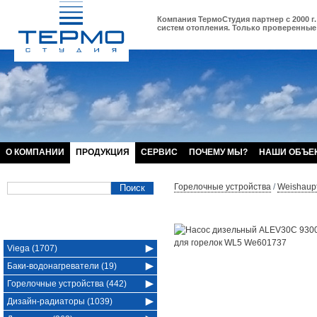
Компания ТермоСтудия партнер с 2000 г.
систем отопления. Только проверенные 
О КОМПАНИИ
ПРОДУКЦИЯ
СЕРВИС
ПОЧЕМУ МЫ?
НАШИ ОБЪЕ
Горелочные устройства
/
Weishaup
Viega (1707)
Баки-водонагреватели (19)
Горелочные устройства (442)
Дизайн-радиаторы (1039)