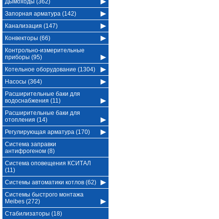
Дымоходы (362)
Запорная арматура (142)
Канализация (147)
Конвекторы (66)
Контрольно-измерительные
приборы (95)
Котельное оборудование (1304)
Насосы (364)
Расширительные баки для
водоснабжения (11)
Расширительные баки для
отопления (14)
Регулирующая арматура (170)
Система заправки
антифрогеном (8)
Система оповещения КСИТАЛ
(11)
Системы автоматики котлов (62)
Системы быстрого монтажа
Meibes (272)
Стабилизаторы (18)