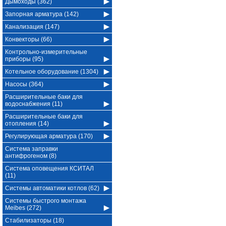
Дымоходы (362)
Запорная арматура (142)
Канализация (147)
Конвекторы (66)
Контрольно-измерительные
приборы (95)
Котельное оборудование (1304)
Насосы (364)
Расширительные баки для
водоснабжения (11)
Расширительные баки для
отопления (14)
Регулирующая арматура (170)
Система заправки
антифрогеном (8)
Система оповещения КСИТАЛ
(11)
Системы автоматики котлов (62)
Системы быстрого монтажа
Meibes (272)
Стабилизаторы (18)