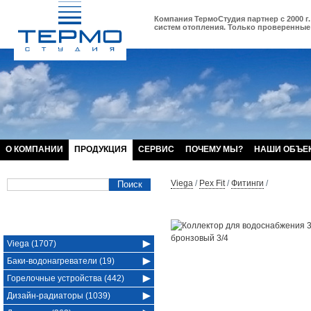
Компания ТермоСтудия партнер с 2000 г.
систем отопления. Только проверенные 
О КОМПАНИИ
ПРОДУКЦИЯ
СЕРВИС
ПОЧЕМУ МЫ?
НАШИ ОБЪЕ
Viega
/
Pex Fit
/
Фитинги
/
Viega (1707)
Баки-водонагреватели (19)
Горелочные устройства (442)
Дизайн-радиаторы (1039)