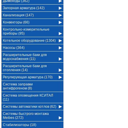
Дымоходы (362)
Запорная арматура (142)
Канализация (147)
Конвекторы (66)
Контрольно-измерительные
приборы (95)
Котельное оборудование (1304)
Насосы (364)
Расширительные баки для
водоснабжения (11)
Расширительные баки для
отопления (14)
Регулирующая арматура (170)
Система заправки
антифрогеном (8)
Система оповещения КСИТАЛ
(11)
Системы автоматики котлов (62)
Системы быстрого монтажа
Meibes (272)
Стабилизаторы (18)