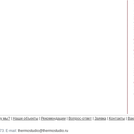
у мы?
Наши объекты
Рекомендации
Вопрос-ответ
Заявка
Контакты
Вак
-73
. E-mail:
thermostudio@thermostudio.ru