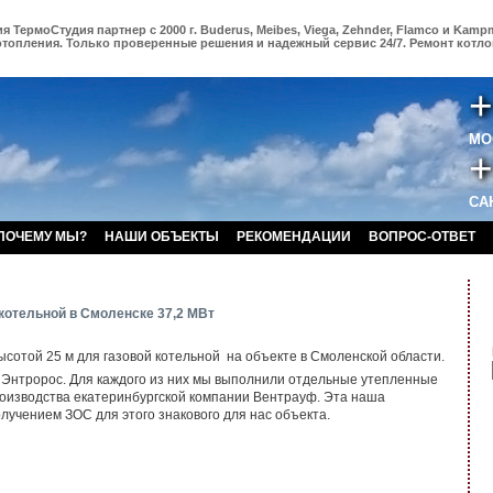
 ТермоСтудия партнер с 2000 г. Buderus, Meibes, Viega, Zehnder, Flamco и Kamp
отопления. Только проверенные решения и надежный сервис 24/7. Ремонт котлов
+
МО
+
САН
ПОЧЕМУ МЫ?
НАШИ ОБЪЕКТЫ
РЕКОМЕНДАЦИИ
ВОПРОС-ОТВЕТ
котельной в Смоленске 37,2 МВт
отой 25 м для газовой котельной на объекте в Смоленской области.
а Энтророс. Для каждого из них мы выполнили отдельные утепленные
оизводства екатеринбургской компании Вентрауф. Эта наша
учением ЗОС для этого знакового для нас объекта.